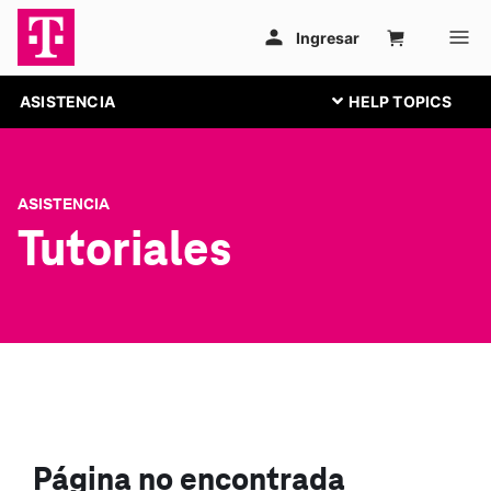
ASISTENCIA
ASISTENCIA
Tutoriales