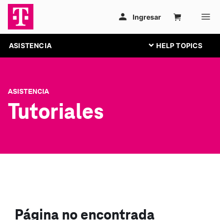
ASISTENCIA
ASISTENCIA
Tutoriales