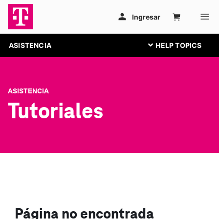
ASISTENCIA
ASISTENCIA
Tutoriales