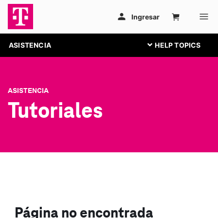
ASISTENCIA
ASISTENCIA
Tutoriales