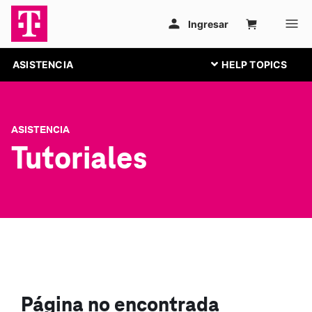
ASISTENCIA
ASISTENCIA
Tutoriales