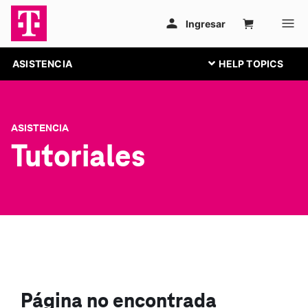
ASISTENCIA
ASISTENCIA
Tutoriales