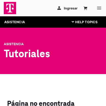
ASISTENCIA
ASISTENCIA
Tutoriales