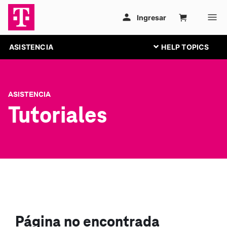
ASISTENCIA
ASISTENCIA
Tutoriales