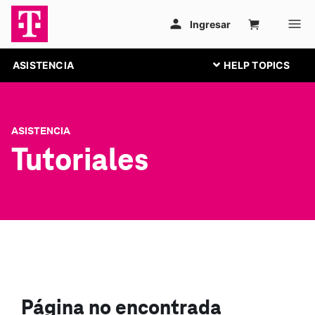
ASISTENCIA
ASISTENCIA
Tutoriales