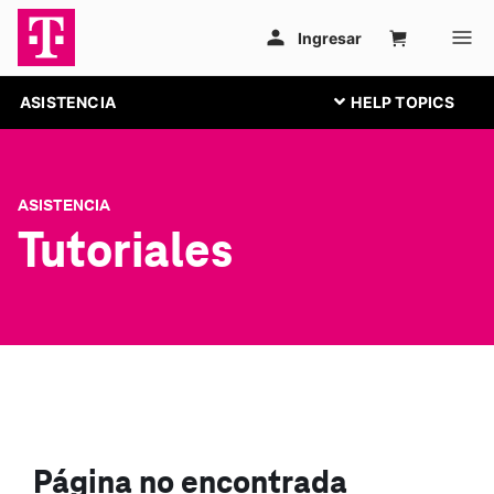
ASISTENCIA
ASISTENCIA
Tutoriales