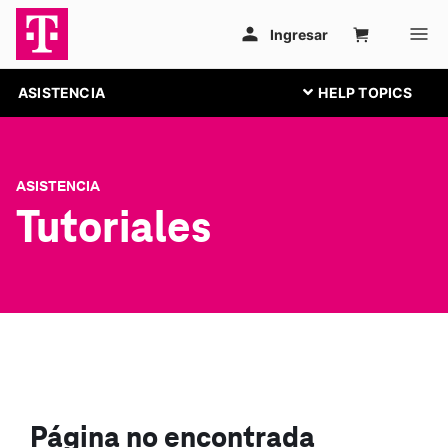
ASISTENCIA
ASISTENCIA
Tutoriales