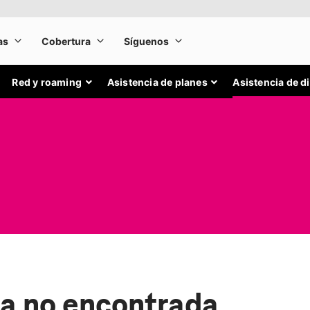
Red y roaming
Asistencia de planes
Asistencia de d