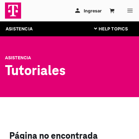
ASISTENCIA
ASISTENCIA
Tutoriales