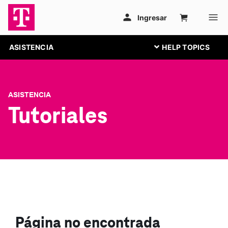
ASISTENCIA
ASISTENCIA
Tutoriales