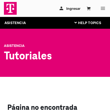
ASISTENCIA
ASISTENCIA
Tutoriales