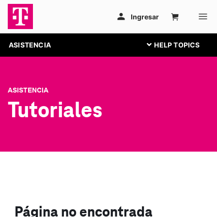
ASISTENCIA
ASISTENCIA
Tutoriales