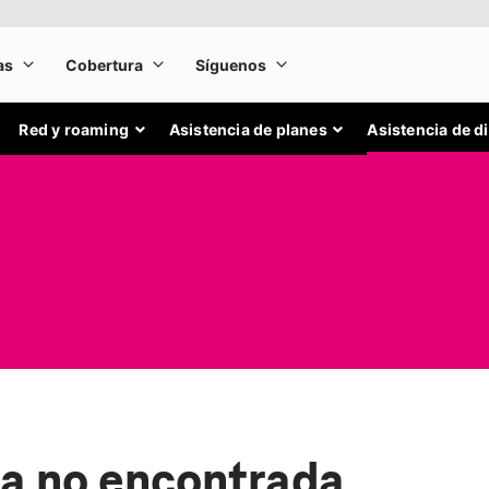
Red y roaming
Asistencia de planes
Asistencia de d