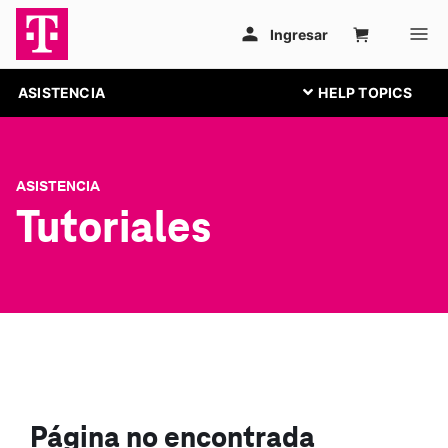
ASISTENCIA
ASISTENCIA
Tutoriales