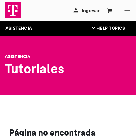
ASISTENCIA
ASISTENCIA
Tutoriales