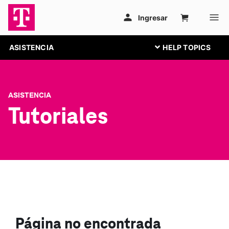
ASISTENCIA
ASISTENCIA
Tutoriales