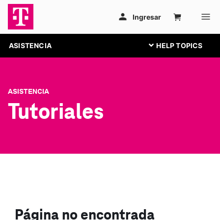
ASISTENCIA
ASISTENCIA
Tutoriales