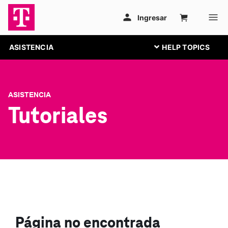
ASISTENCIA
ASISTENCIA
Tutoriales