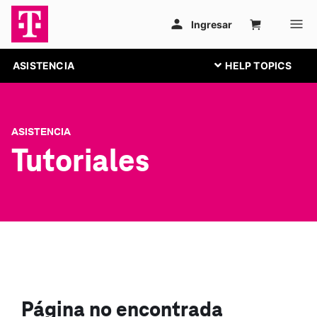
ASISTENCIA
ASISTENCIA
Tutoriales