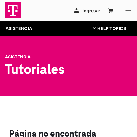
ASISTENCIA
ASISTENCIA
Tutoriales