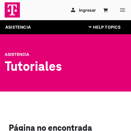
ASISTENCIA
ASISTENCIA
Tutoriales