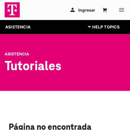
ASISTENCIA
ASISTENCIA
Tutoriales