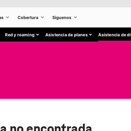
Red y roaming
Asistencia de planes
Asistencia de d