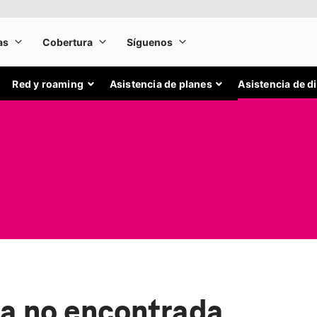
Red y roaming
Asistencia de planes
Asistencia de d