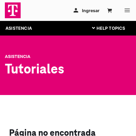
ASISTENCIA
ASISTENCIA
Tutoriales