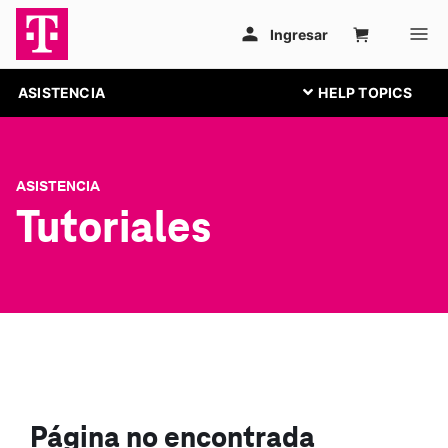
ASISTENCIA
ASISTENCIA
Tutoriales