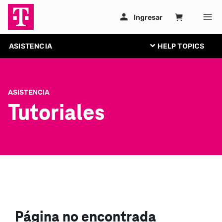
ASISTENCIA
ASISTENCIA
Tutoriales