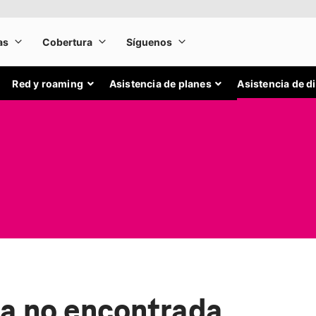
Red y roaming
Asistencia de planes
Asistencia de d