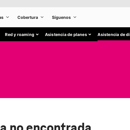
Red y roaming
Asistencia de planes
Asistencia de d