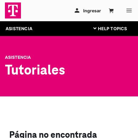
ASISTENCIA
ASISTENCIA
Tutoriales