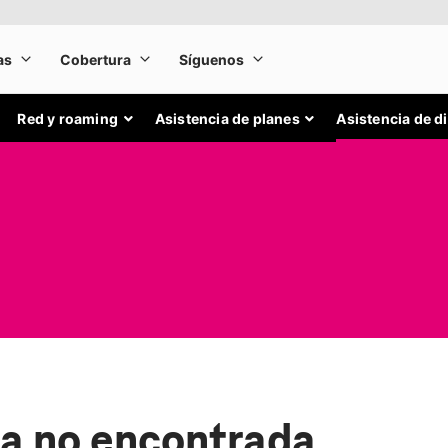
Red y roaming
Asistencia de planes
Asistencia de d