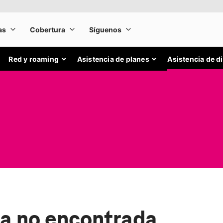
Red y roaming
Asistencia de planes
Asistencia de d