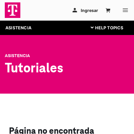
ASISTENCIA
ASISTENCIA
Tutoriales