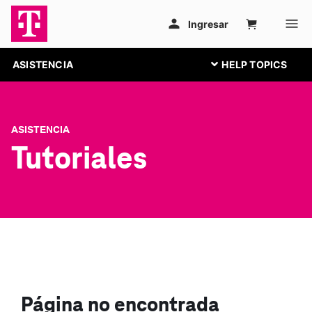
ASISTENCIA
ASISTENCIA
Tutoriales