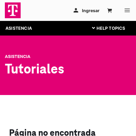
ASISTENCIA
ASISTENCIA
Tutoriales