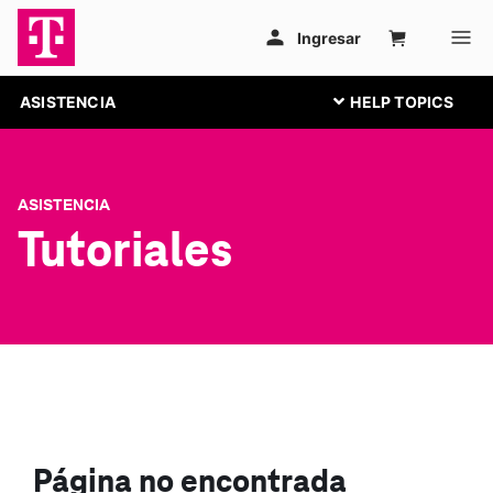
ASISTENCIA
ASISTENCIA
Tutoriales