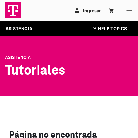
ASISTENCIA
ASISTENCIA
Tutoriales