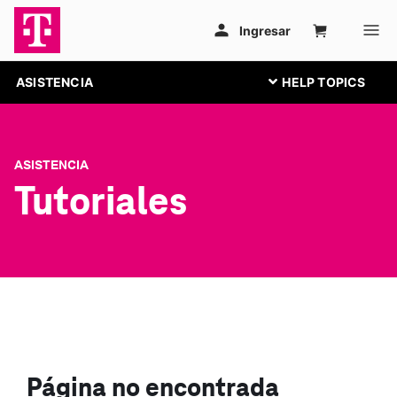
ASISTENCIA
ASISTENCIA
Tutoriales