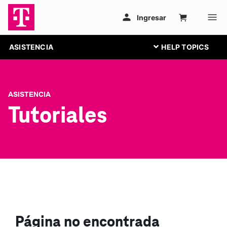
ASISTENCIA
ASISTENCIA
Tutoriales