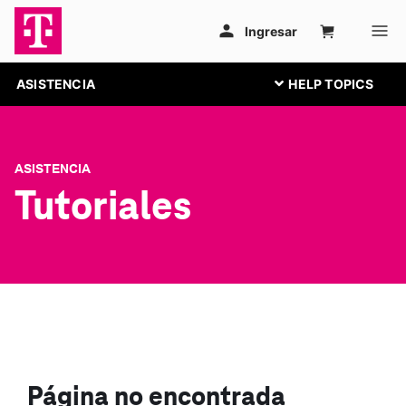
ASISTENCIA
ASISTENCIA
Tutoriales