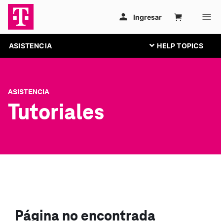
ASISTENCIA
ASISTENCIA
Tutoriales