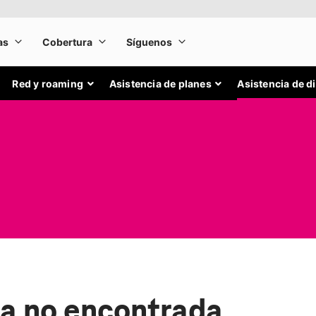
Red y roaming
Asistencia de planes
Asistencia de d