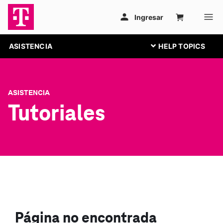
ASISTENCIA
ASISTENCIA
Tutoriales