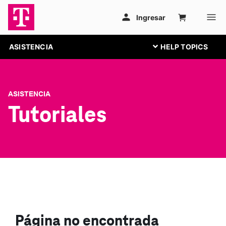
ASISTENCIA
ASISTENCIA
Tutoriales