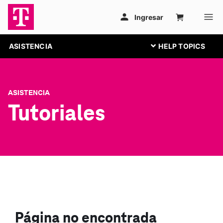
ASISTENCIA
ASISTENCIA
Tutoriales