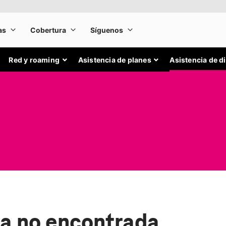
Red y roaming
Asistencia de planes
Asistencia de d